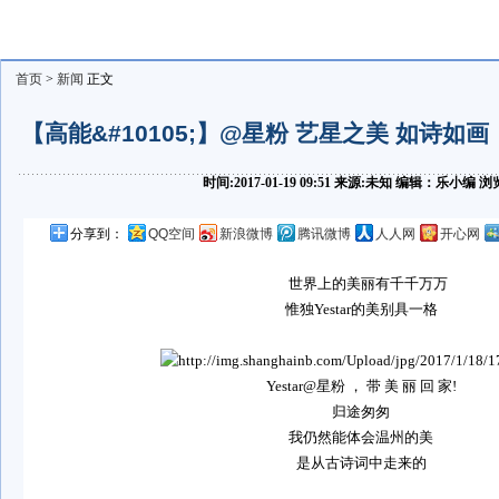
首页
>
新闻
正文
【高能&#10105;】@星粉 艺星之美 如诗如画【
时间:2017-01-19 09:51 来源:未知 编辑：乐小编
分享到：
QQ空间
新浪微博
腾讯微博
人人网
开心网
世界上的美丽有千千万万
惟独
Yestar
的美别具一格
Yestar@
星粉 ， 带 美 丽 回 家
!
归途匆匆
我仍然能体会温州的美
是从古诗词中走来的