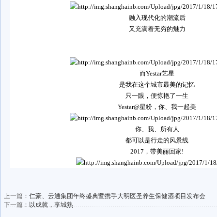
融入现代化的潮流后
又充满着无穷的魅力
而
Yestar
艺星
是我在这个城市最美的记忆
只一眼，便惊艳了一生
Yestar@
星粉，你、我一起美
你、我、所有人
都可以是行走的风景线
2017
，带美丽回家
!
上一篇：
仁豪、云通集团年终盛典暨携手大明医圣养生保健酒项目发布会
下一篇：
以成就，享城熟